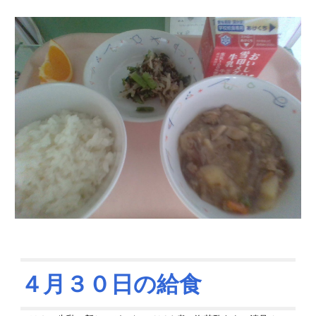
４月
３０
日の給食